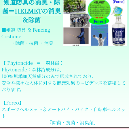
剣道防具の消臭・除
菌＝HELMETの消臭
＆除菌
■剣道 防具 ＆ Fencing
Costume
・除菌・抗菌 ・消臭
【 Phytoncide ＝ 森林浴 】
Phytoncide：森林浴成分は、
100％無添加天然成分のみで形成されており、
安全や様々な人体に対する健康効果のエビデンスを蓄積して
おります。
【Foreo】
スポーツヘルメット＆オートバイ・バイク・自転車ヘルメッ
ト
『除菌・抗菌・消臭剤』