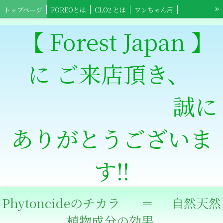
»
トップページ
FOREOとは
CLO2 とは
ワンちゃん用
ネコちゃん用
小鳥ちゃん用
小動物用
【Foreo】スポーツ用具
【 Forest Japan 】
【Foreo】高齢者介護用
ワンちゃんショップ
ネコちゃんショップ
に ご来店頂き、
小鳥ちゃんショップ
小動物ショップ
【Clowts Guard】ショップ
スポーツ全般用ショップ
【Foreo】高齢者介護ショップ
特定商取引法表記
誠に
ありがとうございま
す‼
Phytoncideのチカラ ＝ 自然天然
植物成分の効果