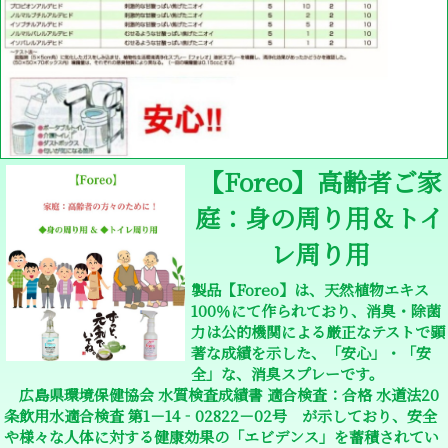
【Foreo】高齢者ご家
庭：身の周り用＆トイ
レ周り用
製品【Foreo】は、天然植物エキス
100％にて作られており、消臭・除菌
力は公的機関による厳正なテストで顕
著な成績を示した、「安心」・「安
全」な、消臭スプレーです。
広島県環境保健協会 水質検査成績書 適合検査：合格 水道法20
条飲用水適合検査 第1－14‐02822－02号 が示しており、安全
や様々な人体に対する健康効果の「エビデンス」を蓄積されてい