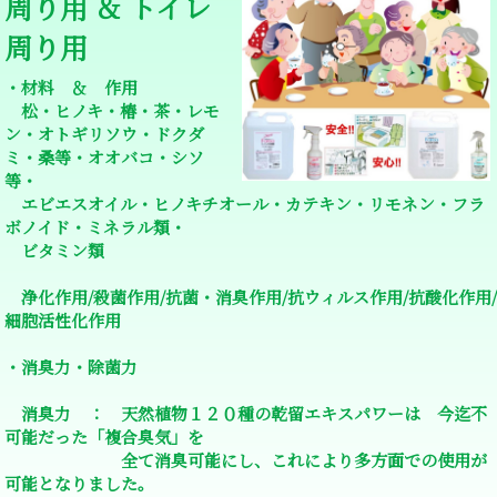
周り用 ＆ トイレ
周り用
・材料 ＆ 作用
松・ヒノキ・椿・茶・レモ
ン・オトギリソウ・ドクダ
ミ・桑等・オオバコ・シソ
等・
エビエスオイル・ヒノキチオール・カテキン・リモネン・フラ
ボノイド・ミネラル類・
ビタミン類
浄化作用/殺菌作用/抗菌・消臭作用/抗ウィルス作用/抗酸化作用/
細胞活性化作用
・消臭力・除菌力
消臭力 ： 天然植物１２０種の乾留エキスパワーは 今迄不
可能だった「複合臭気」を
全て消臭可能にし、これにより多方面での使用が
可能となりました。