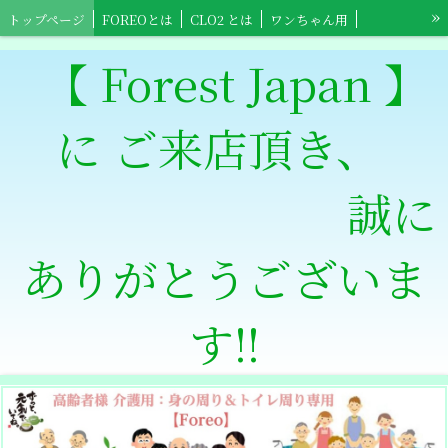
»
トップページ
FOREOとは
CLO2 とは
ワンちゃん用
ネコちゃん用
小鳥ちゃん用
小動物用
【Foreo】スポーツ用具
【 Forest Japan 】
【Foreo】高齢者介護用
ワンちゃんショップ
ネコちゃんショップ
に ご来店頂き、
小鳥ちゃんショップ
小動物ショップ
【Clowts Guard】ショップ
スポーツ全般用ショップ
【Foreo】高齢者介護ショップ
特定商取引法表記
誠に
ありがとうございま
す‼