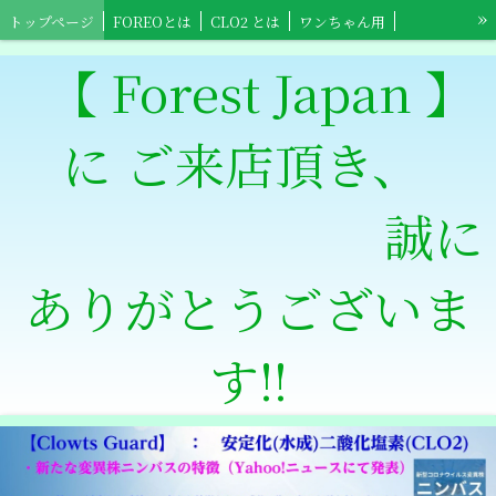
»
トップページ
FOREOとは
CLO2 とは
ワンちゃん用
ネコちゃん用
小鳥ちゃん用
小動物用
【Foreo】スポーツ用具
【 Forest Japan 】
【Foreo】高齢者介護用
ワンちゃんショップ
ネコちゃんショップ
に ご来店頂き、
小鳥ちゃんショップ
小動物ショップ
【Clowts Guard】ショップ
スポーツ全般用ショップ
【Foreo】高齢者介護ショップ
特定商取引法表記
誠に
ありがとうございま
す‼